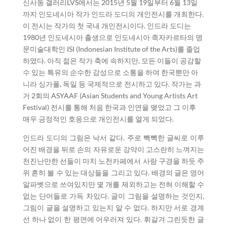
신사동 갤러리LVS에서는 2015년 5월 19일부터 6월 13일
까지 인도네시아 작가 인드라 도디의 개인전시를 개최한다.
이 전시는 작가의 첫 국내 개인전시이다. 인드라 도디는
1980년 인도네시아 출생으로 인도네시아 족자카르타의 명
문미술대학인 ISI (Indonesian Institute of the Arts)를 졸업
하였다. 아직 젊은 작가 축에 속하지만, 모든 이들이 공감할
수 있는 특유의 순수한 감성으로 소통을 하여 한국뿐만 아
니라 싱가폴, 독일 등 국제적으로 전시하고 있다. 작가는 과
거 2회의 ASYAAF (Asian Students and Young Artists Art
Festival) 전시를 통해 처음 한국과 인연을 맺었고 그 이후
매우 긍정적인 호응으로 개인전시를 열게 되었다.
인드라 도디의 그림은 낙서 같다. 주로 빽빽한 글씨로 이루
어진 배경을 뒤로 손의 자유로운 강약이 고스란히 느껴지는
천진난만한 선들이 마치 노천카페에서 사람 구경을 하듯 주
위 흔히 볼 수 있는 대상들을 그리고 있다. 배경의 글은 영어
알파벳으로 쓰여있지만 몇 개를 제외하고는 전혀 이해할 수
없는 단어들로 가득 차있다. 글이 그림을 설명하는 것인지,
그림이 글을 설명하고 있는지 알 수 없다. 하지만 서로 경계
선 하나 없이 한 평면에 어우러져 있다. 휘갈겨 그린듯한 글