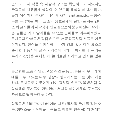
인드라 도디 작품 속 서술적 구조는 확연히 드러나있지만
관객들이 자유롭게 상상할 수 있도록 해석의 여지가 많다.
글과 이야기의 통사적 (네이버 사전: syntagmatic; 문장·어
구를 구성하는 여러 요소의 상호관계에 관한) 관계는 캔버
스 위 글자들이 시각성에 연결됨으로써 분명해진다. 작가가
쓴 글들은 거의 알아들을 수 없는 단어들로 이루어져있다.
문자들과 단어들은 직접 손으로 쓴 문장들처럼 선들로 이루
어져있다. 단어들은 의미하는 바가 없으나, 시각적 요소로
존재함과 동시에 글과 시각성에 대해 이야기한다. 우리는
우리의 감성을 무시한 채 논리로만 지각하고 있지는 않는
가?
불균형한 모습의 인간, 괴물과 같은 동물, 붉은 새 무리가 형
태를 이루고 있는 나무. 상상의 영역에서는 모든 것이 가능
하다. 문자들로 이루어진 선이 강처럼 흐르고, 꽃밭처럼 형
형색색의 문자들이 만발한다. 서사적 이야기체의 구조들이
환상으로 탈바꿈한 듯 하다.
상징들은 신태그마가 (네이버 사전: 통사적 관계를 갖는 어
구. 형태소들・단어들・구들로 이뤄진 연속체) 더 거대한