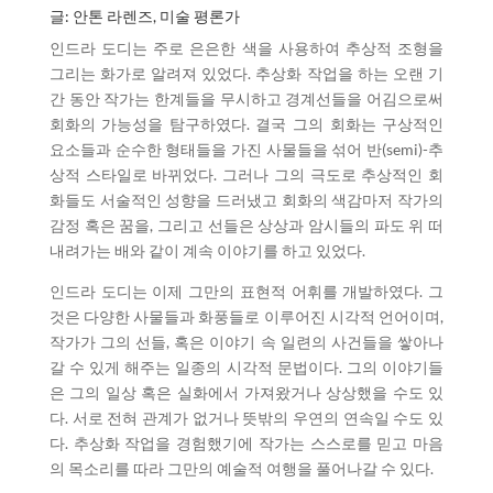
글: 안톤 라렌즈, 미술 평론가
인드라 도디는 주로 은은한 색을 사용하여 추상적 조형을
그리는 화가로 알려져 있었다. 추상화 작업을 하는 오랜 기
간 동안 작가는 한계들을 무시하고 경계선들을 어김으로써
회화의 가능성을 탐구하였다. 결국 그의 회화는 구상적인
요소들과 순수한 형태들을 가진 사물들을 섞어 반(semi)-추
상적 스타일로 바뀌었다. 그러나 그의 극도로 추상적인 회
화들도 서술적인 성향을 드러냈고 회화의 색감마저 작가의
감정 혹은 꿈을, 그리고 선들은 상상과 암시들의 파도 위 떠
내려가는 배와 같이 계속 이야기를 하고 있었다.
인드라 도디는 이제 그만의 표현적 어휘를 개발하였다. 그
것은 다양한 사물들과 화풍들로 이루어진 시각적 언어이며,
작가가 그의 선들, 혹은 이야기 속 일련의 사건들을 쌓아나
갈 수 있게 해주는 일종의 시각적 문법이다. 그의 이야기들
은 그의 일상 혹은 실화에서 가져왔거나 상상했을 수도 있
다. 서로 전혀 관계가 없거나 뜻밖의 우연의 연속일 수도 있
다. 추상화 작업을 경험했기에 작가는 스스로를 믿고 마음
의 목소리를 따라 그만의 예술적 여행을 풀어나갈 수 있다.