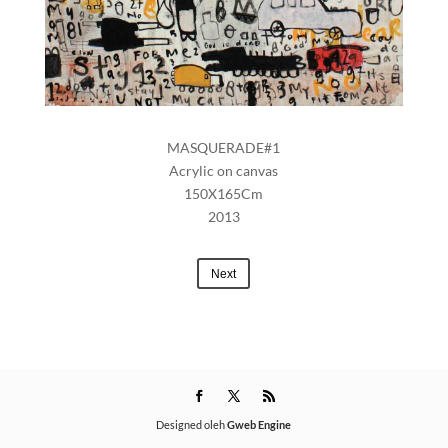
MASQUERADE#1
Acrylic on canvas
150X165Cm
2013
Next
Designed oleh
Gweb Engine